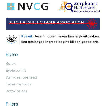
Botox
Botox
Eyebrow lift
Wrinkles forehead
Frown wrinkles
Botox prices
Fillers