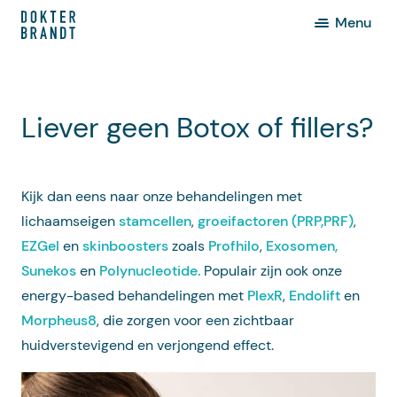
Menu
Liever geen Botox of fillers?
Kijk dan eens naar onze behandelingen met
lichaamseigen
stamcellen
,
groeifactoren (PRP,PRF)
,
EZGel
en
skinboosters
zoals
Profhilo
,
Exosomen,
Sunekos
en
Polynucleotide.
Populair zijn ook onze
energy-based behandelingen met
PlexR
,
Endolift
en
Morpheus8
, die zorgen voor een zichtbaar
huidverstevigend en verjongend effect.