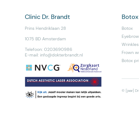
Clinic Dr. Brandt
Botox
Prins Hendriklaan 28
Botox
Eyebrow 
1075 BD Amsterdam
Wrinkles
Telefoon: 0203690986
Frown wr
E-mail:
info@dokterbrandt.nl
Botox pr
© [jaar] D