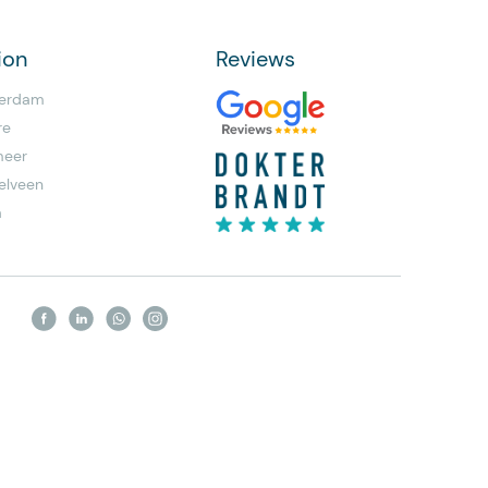
ion
Reviews
erdam
re
meer
elveen
a