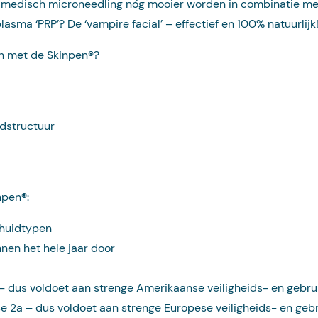
n medisch microneedling nóg mooier worden in combinatie met
sma ‘PRP’? De ‘vampire facial’ – effectief en 100% natuurlijk
n met de Skinpen
®
?
dstructuur
npen
®
:
 huidtypen
nen het hele jaar door
 dus voldoet aan strenge Amerikaanse veiligheids- en gebrui
e 2a – dus voldoet aan strenge Europese veiligheids- en geb