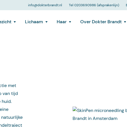
info@dokterbrandt.nl
Tel 0203690986 (afsprakenlijn)
zicht
Lichaam
Haar
Over Dokter Brandt
ctie met
 van tijd
e huid.
eine
 natuurlijke
ndeltraject