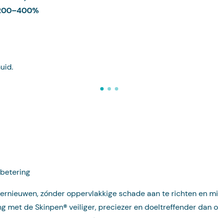
200–400%
uid.
rbetering
vernieuwen, zónder oppervlakkige schade aan te richten en m
ng met de Skinpen
®
veiliger, preciezer en doeltreffender dan o