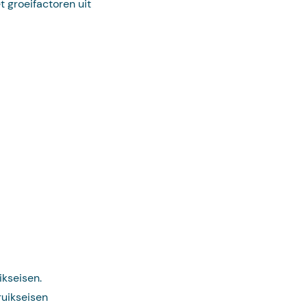
 groeifactoren uit
!
kseisen.
ruikseisen