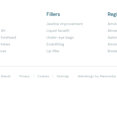
Fillers
Reg
Jawline improvement
Amst
lift
Liquid facelift
Alme
 forehead
Under-eye bags
Aals
inkles
Endolifting
Amst
ices
Lip filler
Bred
|
|
r. Brandt
Privacy
Cookies
Sitemap
Webdesign
by
Marsmedia