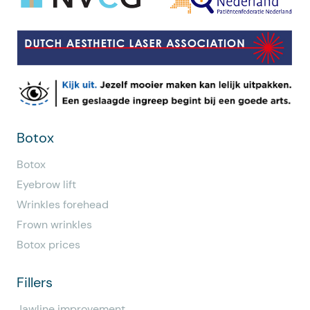
Botox
Botox
Eyebrow lift
Wrinkles forehead
Frown wrinkles
Botox prices
Fillers
Jawline improvement