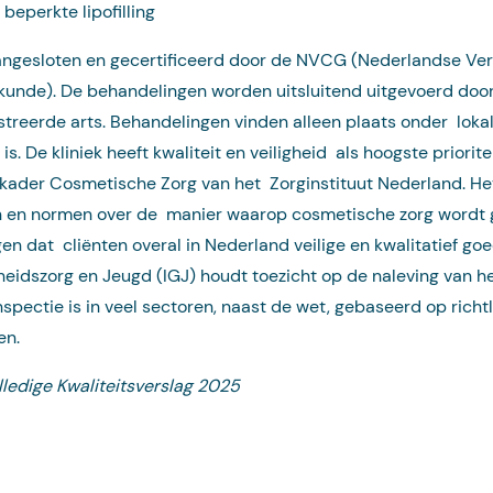
 beperkte lipofilling
 aangesloten en gecertificeerd door de NVCG (Nederlandse Ve
nde). De behandelingen worden uitsluitend uitgevoerd doo
reerde arts. Behandelingen vinden alleen plaats onder lokal
s. De kliniek heeft kwaliteit en veiligheid als hoogste priorite
skader Cosmetische Zorg van het Zorginstituut Nederland. Het
 en normen over de manier waarop cosmetische zorg wordt 
gen dat cliënten overal in Nederland veilige en kwalitatief go
idszorg en Jeugd (IGJ) houdt toezicht op de naleving van het
nspectie is in veel sectoren, naast de wet, gebaseerd op rich
pen.
lledige Kwaliteitsverslag 2025