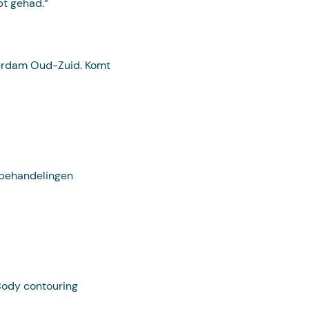
bt gehad.”
terdam Oud-Zuid. Komt
 behandelingen
Body contouring