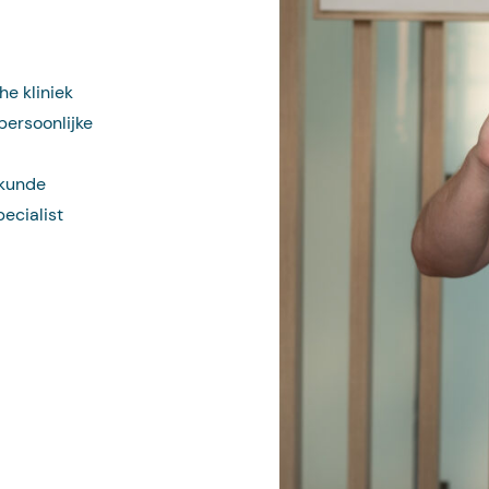
he kliniek
 persoonlijke
skunde
ecialist